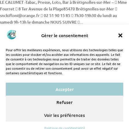
LE CALUMET -Tabac, Presse, Loto, Bar à Brétignolles-sur-Mer –  Mme
Fourret  8 Ter Avenue de la Plage85470 Brétignolles-sur-Mer 
snckifloni@orange.fr  02 51 90 15 85  7h30-19h30 du lundi au
samedi 9h-13h le dimanche NOUS SUIVRE ...
Gérer le consentement
Rechercher
Rechercher
Pour offrir les meilleures expériences, nous utilisons des technologies telles que
les cookies pour stocker et/ou accéder aux informations des appareils. Le fait
de consentir à ces technologies nous permettra de traiter des données telles
que le comportement de navigation ou les ID uniques sur ce site. Le fait de ne
pas consentir ou de retirer son consentement peut avoir un effet négatif sur
certaines caractéristiques et fonctions.
Accueil
L’association
Devenir adhérent
Annuaire
Evenements & Actualités
Contact
Mentions Légales
Politique de confidentialité
Accepter
Refuser
Copyright © 2021 - Créé et développé par
Des Clics Et Vous
,
Voir les préférences
Informatique et Communication, 85800 Saint-Gilles-Croix-de-Vie,
85470 Brétignolles-sur-Mer
Politique de confidentialité