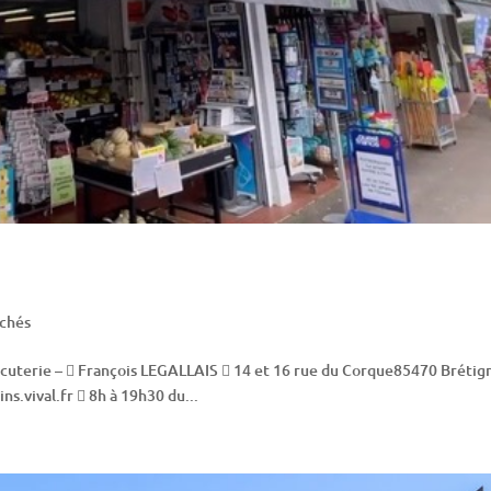
chés
rcuterie –  François LEGALLAIS  14 et 16 rue du Corque85470 Brétign
s.vival.fr  8h à 19h30 du...