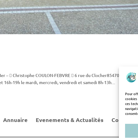
-Mer –  Christophe COULON-FEBVRE  6 rue du Clocher85470 Brétignol
 16h-19h le mardi, mercredi, vendredi et samedi 8h-13h...
Pour off
cookies 
ces tec
navigati
consente
Annuaire
Evenements & Actualités
Contact