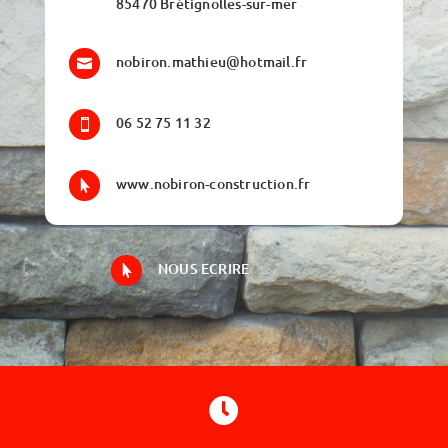
85470 Brétignolles-sur-mer
nobiron.mathieu@hotmail.fr

06 52 75 11 32

www.nobiron-construction.fr

NOUS ECRIRE

