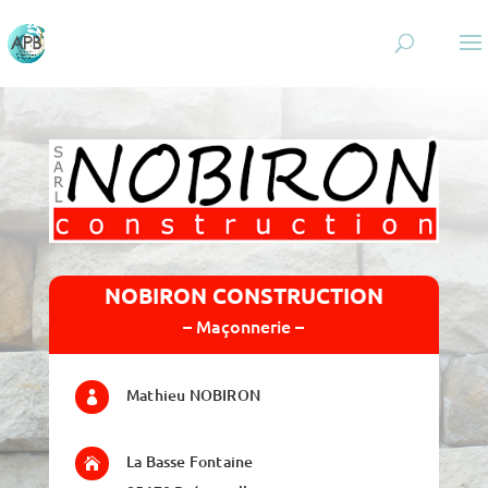
NOBIRON CONSTRUCTION
– Maçonnerie –
Mathieu NOBIRON

La Basse Fontaine
