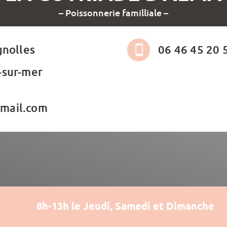
– Poissonnerie familliale –
gnolles
06 46 45 20 

-sur-mer
mail.com
8h-13h le Jeudi, Samedi et Dimanche