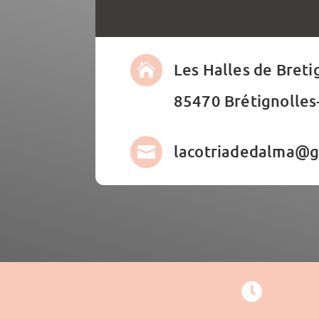
Les Halles de Breti

85470 Brétignolles
lacotriadedalma@g

