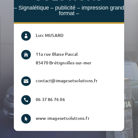
– Signalétique – publicité – impression grand
format –
Loïc MUSARD

11a rue Blaise Pascal

85470 Brétignolles-sur-mer
contact@imagesetsolutions.fr

06 37 86 76 06

www.imagesetsolutions.fr
