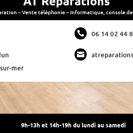
AT Réparations
ration – Vente téléphonie – Informatique, console de

06 14 02 44 
dun

atreparatio
-sur-mer
9h-13h et 14h-19h du lundi au samedi