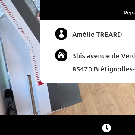
– Répa

Amélie TREARD

3bis avenue de Ver
85470 Brétignolles
