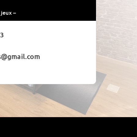
 jeux –
83
ns@gmail.com